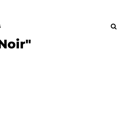
S
Noir"