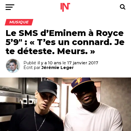
MUSIQUE
Le SMS d’Eminem à Royce
5’9″ : « T’es un connard. Je
te déteste. Meurs. »
Publié
il y a 10 ans
le
17 janvier 2017
Écrit par
Jérémie Leger