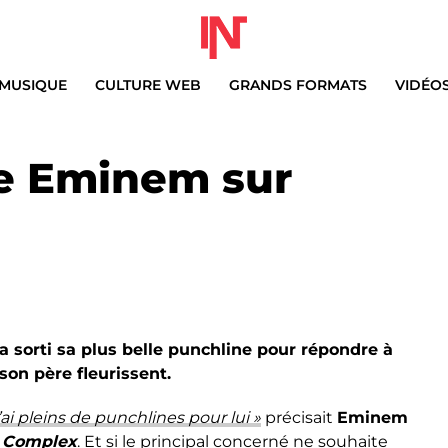
MUSIQUE
CULTURE WEB
GRANDS FORMATS
VIDÉO
ye Eminem sur
a sorti sa plus belle punchline pour répondre à
on père fleurissent.
i pleins de punchlines pour lui »
précisait
Eminem
e
Complex
. Et si le principal concerné ne souhaite