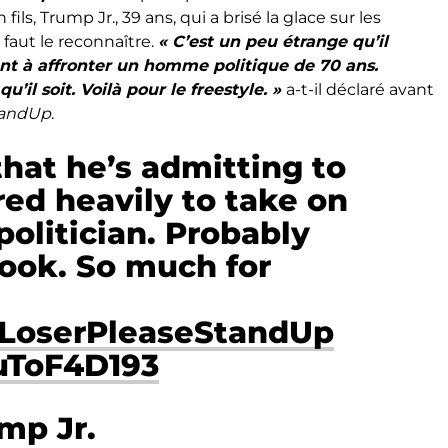
 fils, Trump Jr., 39 ans, qui a brisé la glace sur les
 faut le reconnaître.
« C’est un peu étrange qu’il
nt à affronter un homme politique de 70 ans.
’il soit. Voilà pour le freestyle. »
a-t-il déclaré avant
tandUp
.
 that he’s admitting to
ed heavily to take on
politician. Probably
look. So much for
lLoserPleaseStandUp
suToF4D193
mp Jr.