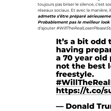
toujours pas briser le silence, c’est son
réseaux sociaux. Et avec la manière, il
admette s’être préparé sérieuseme
Probablement pas le meilleur look qu
d’ajouter
#WillTheRealLoserPleaseS
It’s a bit odd
having prepar
a 70 year old 
not the best 
freestyle.
#WillTheRea
https://t.co/
— Donald Tru