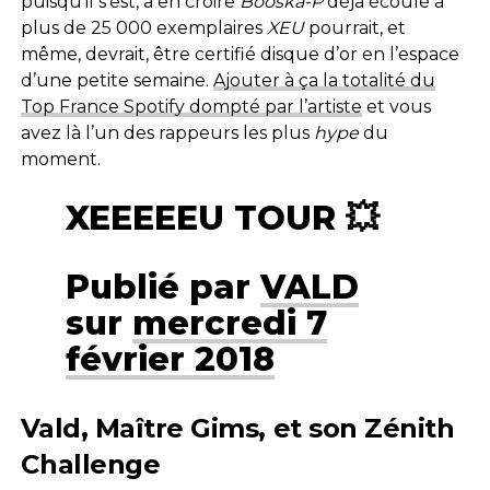
puisqu’il s’est, à en croire
Booska-P
déjà écoulé à
plus de 25 000 exemplaires
XEU
pourrait, et
même, devrait, être certifié disque d’or en l’espace
d’une petite semaine.
Ajouter à ça la totalité du
Top France Spotify dompté par l’artiste
et vous
avez là l’un des rappeurs les plus
hype
du
moment.
XEEEEEU TOUR 💥
Publié par
VALD
sur
mercredi 7
février 2018
Vald, Maître Gims, et son Zénith
Challenge