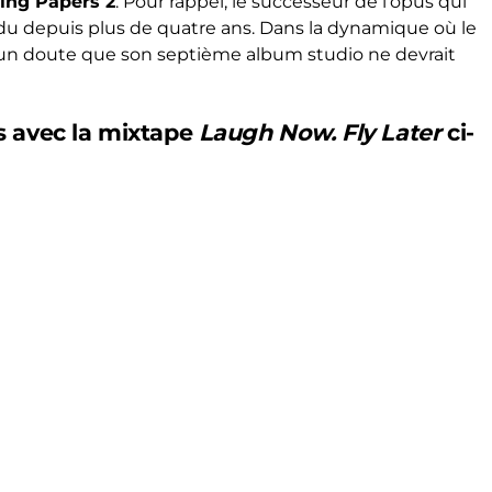
ling Papers 2
. Pour rappel, le successeur de l’opus qui
tendu depuis plus de quatre ans. Dans la dynamique où le
cun doute que son septième album studio ne devrait
s avec la mixtape
Laugh Now. Fly Later
ci-