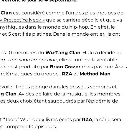
 Clan
est considéré comme l’un des plus groupes de
« Protect Ya Neck »
que sa carrière décolle et que va
mythiques dans le monde du hip-hop. En effet, le
et 5 certifiés platines. Dans le monde entier, ils ont
des 10 membres du
Wu-Tang Clan
, Hulu a décidé de
g : une saga américaine
, elle racontera la véritable
série est produite par
Brian Grazer
mais pas que. À ses
mblématiques du groupe :
RZA
et
Method Man
.
dévoilé. Il nous plonge dans les dessous sombres et
g Clan
. Avides de faire de la musique, les membres
, ces deux choix étant saupoudrés par l’épidémie de
“Tao of Wu”, deux livres écrits par
RZA
, la série sera
et comptera 10 épisodes.