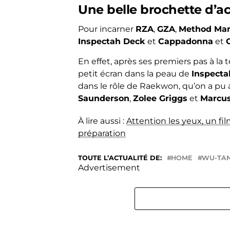
Une belle brochette d’a
Pour incarner
RZA
,
GZA
,
Method Ma
Inspectah Deck
et
Cappadonna
et
En effet, après ses premiers pas à la 
petit écran dans la peau de
Inspecta
dans le rôle de Raekwon, qu’on a pu
Saunderson
,
Zolee Griggs
et
Marcus
À lire aussi :
Attention les yeux, un fi
préparation
TOUTE L’ACTUALITÉ DE:
HOME
WU-TAN
Advertisement