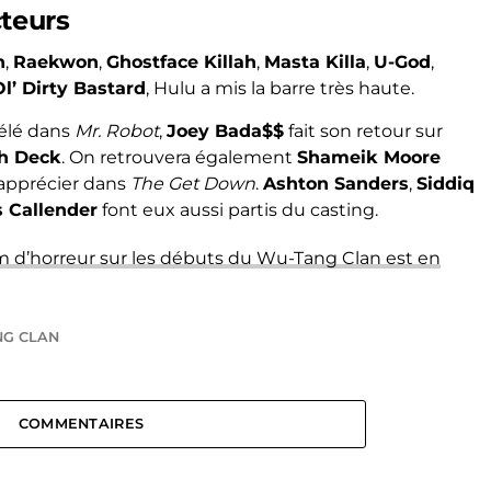
cteurs
n
,
Raekwon
,
Ghostface Killah
,
Masta Killa
,
U-God
,
Ol’ Dirty Bastard
, Hulu a mis la barre très haute.
télé dans
Mr. Robot
,
Joey Bada$$
fait son retour sur
h Deck
. On retrouvera également
Shameik Moore
 apprécier dans
The Get Down
.
Ashton Sanders
,
Siddiq
 Callender
font eux aussi partis du casting.
lm d’horreur sur les débuts du Wu-Tang Clan est en
G CLAN
COMMENTAIRES