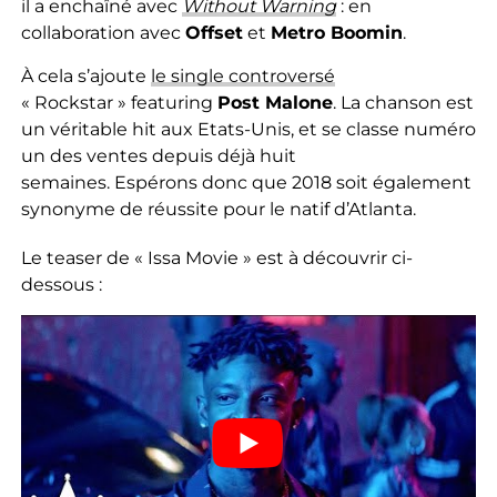
il
a enchaîné avec
Without
Warning
:
en
collaboration avec
Offset
et
Metro
Boomin
.
À cela s’ajoute
le single controversé
«
Rockstar »
featuring
Post
Malone
.
La chanson est
un véritable hit aux Etats-Unis, et se classe numéro
un des ventes depuis déjà huit
semaines.
Espérons donc que 2018 soit également
synonyme de réussite pour le natif d’Atlanta.
Le teaser
de « Issa
Movie »
est à découvrir ci-
dessous :