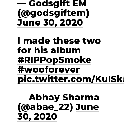
— Godsgift EM
(@godsgiftem)
June 30, 2020
I made these two
for his album️
#RIPPopSmoke
#wooforever
pic.twitter.com/KuISk
— Abhay Sharma
(@abae_22)
June
30, 2020