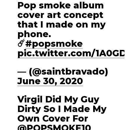
Pop smoke album
cover art concept
that I made on my
phone.
☄️
#popsmoke
pic.twitter.com/1A0G
— (@saintbravado)
June 30, 2020
Virgil Did My Guy
Dirty So I Made My
Own Cover For
@POPSMOKE10