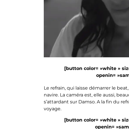
[button color= »white » siz
openin= »same
Le refrain, qui laisse démarrer le be
navire. La caméra est, elle aussi, be
s’attardant sur Damso. A la fin du ref
voyage.
[button color= »white » siz
openin= »same