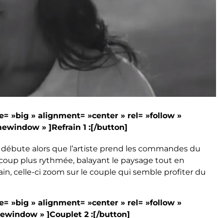
e= »big » alignment= »center » rel= »follow »
window » ]Refrain 1 :[/button]
at, débute alors que l’artiste prend les commandes du
aucoup plus rythmée, balayant le paysage tout en
rain, celle-ci zoom sur le couple qui semble profiter du
e= »big » alignment= »center » rel= »follow »
window » ]Couplet 2 :[/button]