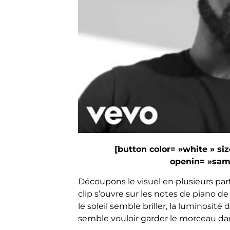
[button color= »white » siz
openin= »same
Découpons le visuel en plusieurs par
clip s’ouvre sur les notes de piano de 
le soleil semble briller, la luminosité 
semble vouloir garder le morceau da