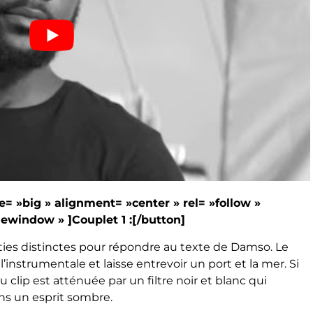
e= »big » alignment= »center » rel= »follow »
window » ]Couplet 1 :[/button]
ties distinctes pour répondre au texte de Damso. Le
l’instrumentale et laisse entrevoir un port et la mer. Si
du clip est atténuée par un filtre noir et blanc qui
ns un esprit sombre.