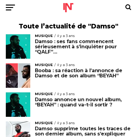
Toute l’actualité de "Damso"
MUSIQUE
il y a 3 ans
Damso : ses fans commencent
sérieusement à s’inquiéter pour
“QALF”…
MUSIQUE
il y a 3 ans
Booba : sa réaction à l’annonce de
Damso et de son album “BEYAH”
MUSIQUE
il y a 3 ans
Damso annonce un nouvel album,
“BEYAH” : quand va-t-il sortir ?
MUSIQUE
il y a 3 ans
Damso supprime toutes les traces de
son dernier album, sans s’expliquer