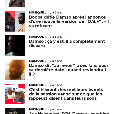
MUSIQUE
il y a 3 ans
Booba défie Damso après l’annonce
d’une nouvelle version de “QALF” : «Il
va refuser»
MUSIQUE
il y a 3 ans
Damso : ça y est, il a complètement
disparu
MUSIQUE
il y a 3 ans
Damso dit “au revoir” à ses fans pour
sa dernière date : quand reviendra-t-
il ?
MUSIQUE
il y a 3 ans
C’est hilarant : les meilleurs tweets
de la session vanne sur ce que les
rappeurs disent dans leurs sons
MUSIQUE
il y a 3 ans
Aya Nakamura, SCH, Damso : combien