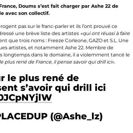
 France, Doums s’est fait charger par Ashe 22 de
e avec son collectif.
rogent pas sur le franc-parler et ils l’ont prouvé ce
essé une brève liste des artistes
«qui ont réussi à faire
etient que trois noms : Freeze Corleone, GAZO et S.L. Une
elques artistes, et notamment Ashe 22. Membre de
is longtemps dans le domaine, il a violemment tancé le
e plus rené de France, il pense savoir qui drill ici»
.
r le plus rené de
ent s’avoir qui drill ici
/u0JCpNYjlW
PLACEDUP (@Ashe_lz)