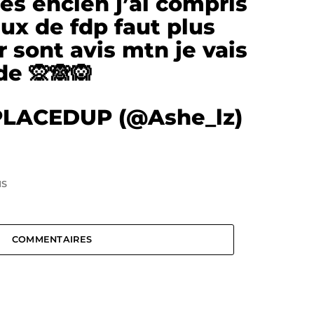
les encien j’ai compris
ux de fdp faut plus
 sont avis mtn je vais
de 🙊🙈🙉
PLACEDUP (@Ashe_lz)
S
COMMENTAIRES