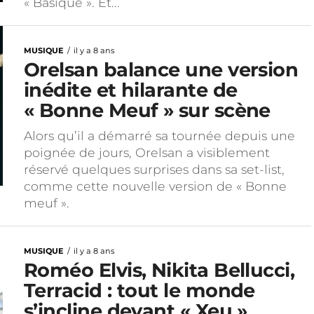
« Basique ». Et...
MUSIQUE
il y a 8 ans
Orelsan balance une version
inédite et hilarante de
« Bonne Meuf » sur scène
Alors qu’il a démarré sa tournée depuis une
poignée de jours, Orelsan a visiblement
réservé quelques surprises dans sa set-list,
comme cette nouvelle version de « Bonne
meuf ».
MUSIQUE
il y a 8 ans
Roméo Elvis, Nikita Bellucci,
Terracid : tout le monde
s’incline devant « Xeu »