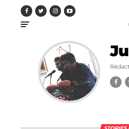
Ju
Rédact
STORIES