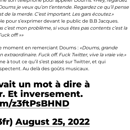
ainé son téléphone pour appeler Doums.
«
Hey, regardez
 Doums je veux qu’on t’entende. Regardez ce qu’il pense
st de la merde. C’est important. Les gars écoutez.»
ole pour s’exprimer devant le public de B.B Jacques.
as c’est mon problème, si vous êtes pas contents c’est la
ck off! »»
e moment en remerciant Doums :
«Doums, grande
extraordinaire. Fuck off. Fuck Twitter, vive la vraie vie.»
à tout ce qu’il s’est passé sur Twitter, et qui
espectent. Au delà des goûts musicaux.
ait un mot à dire à
. Et inversement.
com/z3ftPsBHND
3fr)
August 25, 2022