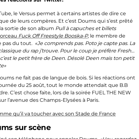
ube, le Versus permet à certains artistes de dire ce
que de leurs compères. Et c’est Doums qui s’est prêté
la sortie de son album
Pull à capuches et billets
morceau
Fuck Off Freestyle Booska-P
, le membre de
e pas du tout.
«Je comprends pas. Poto je capte pas. La
assique du rap j’trouve. Pour le coup je préfère Fresh…
c’est le petit frère de Deen. Désolé Deen mais ton petit
te»
ums ne fait pas de langue de bois. Si les réactions ont
 journée du 25 août, tout le monde attendait que B.B
re. C’est chose faite, lors de la soirée FUEL THE NEW
sur l’avenue des Champs-Elysées à Paris.
 somme qu’il va toucher avec son Stade de France
ums sur scène