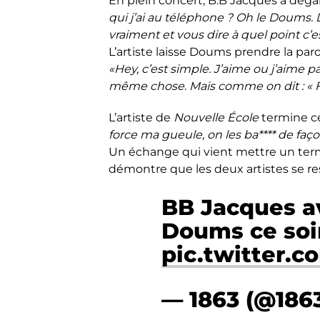
En plein concert, B.B Jacques a dég
qui j’ai au téléphone ? Oh le Doums.
vraiment et vous dire à quel point c’e
L’artiste laisse Doums prendre la par
«Hey, c’est simple. J’aime ou j’aime p
même chose. Mais comme on dit : « Fu
L’artiste de
Nouvelle École
termine c
force ma gueule, on les ba**** de façon 
Un échange qui vient mettre un terme 
démontre que les deux artistes se r
BB Jacques av
Doums ce soir
pic.twitter.
— 1863 (@186