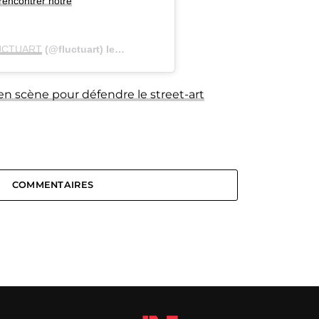
rencontrer notre
UCTUART
(@fluctuart) le
27 Mai 2019 à 12 :36 PDT
en scène pour défendre le street-art
COMMENTAIRES