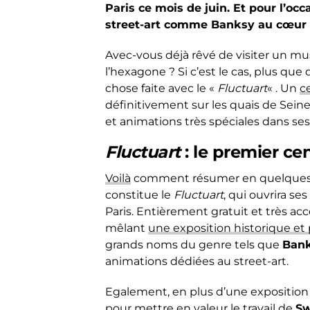
Paris ce mois de juin. Et pour l’oc
street-art comme Banksy au cœur 
Avec-vous déjà rêvé de visiter un mus
l’hexagone ? Si c’est le cas, plus que
chose faite avec le «
Fluctuart
« . Un
c
définitivement sur les quais de Seine
et animations très spéciales dans ses
Fluctuart
: le premier ce
Voilà
comment résumer en quelques e
constitue le
Fluctuart
, qui ouvrira se
Paris. Entièrement gratuit et très acce
mêlant
une exposition historique e
grands noms du genre tels que
Ban
animations dédiées au street-art.
Egalement, en plus d’une exposition 
pour mettre en valeur le travail de
S