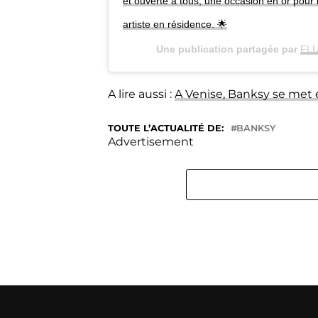
et ouverte à tous, une occasion en or pour 
artiste en résidence. 🌟
Une publication partagée par
FL
A lire aussi :
A Venise, Banksy se met 
TOUTE L’ACTUALITÉ DE:
BANKSY
Advertisement