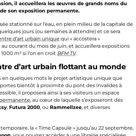
casion, il accueillera les œuvres de grands noms du
de son exposition permanente.
ée stationné sur l’eau, en plein milieu de la capitale de
 quelques jours (ou semaines à attendre) et ce sera
entre d’art urbain unique
qui « accostera »
 au courant du mois de juin, et accueillera expositions
 1000 m² si l’on en croit
BFM TV
.
ntre d’art urbain flottant au monde
n quelques mots le projet artistique unique que
s portes bientôt à proximité du pont des Invalides à
ssible, il proposera ainsi à ses visiteurs un espace
t permanente
, au cœur de laquelle s’exposeront des
ksy
,
Futura 2000
, ou
Rammellzee
, et diverses
temporaire, la « Time Capsule » jusqu’au 22 septembre,
woon
, vous pourrez accéder à une librairie spécialisée