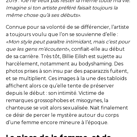
2019 :
«Je ne veux pas rester la même toute ma vie.
Imagine si ton artiste préféré faisait toujours la
même chose qu’à ses débuts»
.
Connue pour sa volonté de se différencier, l’artiste
a toujours voulu que l’on se souvienne d’elle :
«Mon style peut paraître intimidant, mais c’est pour
que les gens m’écoutent»
, confiait-elle au début
de sa carrière. Très tôt, Billie Eilish est sujette au
harcèlement, notamment au bodyshaming. Des
photos prises à son insu par des paparazzis fuitent,
et se multiplient. Ces images à la une des tabloïds
affichent alors ce qu’elle tente de préserver
depuis le début : son intimité. Victime de
remarques grossophobes et misogynes, la
chanteuse se voit alors sexualisée. Nait finalement
ce désir de percer le mystère autour du corps
d’une femme encore mineure à l’époque.