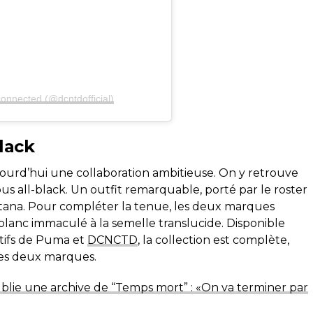
connected (@dcntdofficial)
lack
jourd’hui une collaboration ambitieuse. On y retrouve
ous all-black. Un outfit remarquable, porté par le roster
ntana. Pour compléter la tenue, les deux marques
lanc immaculé à la semelle translucide. Disponible
ectifs de Puma et
DCNCTD
, la collection est complète,
des deux marques.
lie une archive de “Temps mort” : «On va terminer par