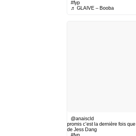
#fyp
♬ GLAIVE – Booba
@anaiscld
promis c’est la dernière fois que 
de Jess Dang
#fyp