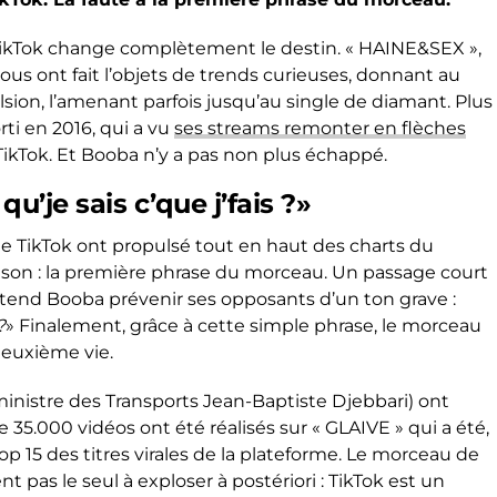
kTok change complètement le destin. « HAINE&SEX »,
tous ont fait l’objets de trends curieuses, donnant au
on, l’amenant parfois jusqu’au single de diamant. Plus
rti en 2016, qui a vu
ses streams remonter en flèches
TikTok. Et Booba n’y a pas non plus échappé.
u’je sais c’que j’fais ?»
 de TikTok ont propulsé tout en haut des charts du
aison : la première phrase du morceau. Un passage court
tend Booba prévenir ses opposants d’un ton grave :
?
» Finalement, grâce à cette simple phrase, le morceau
 deuxième vie.
inistre des Transports Jean-Baptiste Djebbari) ont
de 35.000 vidéos ont été réalisés sur « GLAIVE » qui a été,
op 15 des titres virales de la plateforme. Le morceau de
 pas le seul à exploser à postériori : TikTok est un