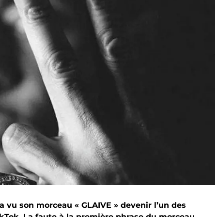
 vu son morceau « GLAIVE » devenir l’un des
kTok. La faute à la première phrase du morceau.