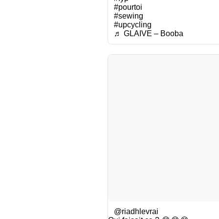
#pourtoi
#sewing
#upcycling
♬ GLAIVE – Booba
@riadhlevrai