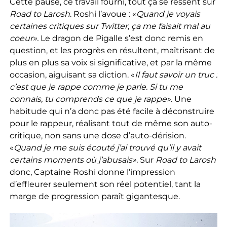
Cette pause, ce travail fourni, tout ça se ressent sur
Road to Larosh
. Roshi l’avoue : «
Quand je voyais
certaines critiques sur Twitter, ça me faisait mal au
coeur».
Le dragon de Pigalle s’est donc remis en
question, et les progrès en résultent, maîtrisant de
plus en plus sa voix si significative, et par la même
occasion, aiguisant sa diction. «
Il faut savoir un truc :
c’est que je rappe comme je parle. Si tu me
connais, tu comprends ce que je rappe».
Une
habitude qui n’a donc pas été facile à déconstruire
pour le rappeur, réalisant tout de même son auto-
critique, non sans une dose d’auto-dérision.
«
Quand je me suis écouté j’ai trouvé qu’il y avait
certains moments où j’abusais».
Sur
Road to Larosh
donc, Captaine Roshi donne l’impression
d’effleurer seulement son réel potentiel, tant la
marge de progression paraît gigantesque.