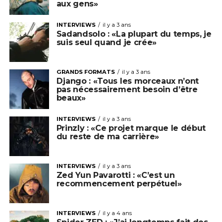
aux gens»
INTERVIEWS
il y a 3 ans
Sadandsolo : «La plupart du temps, je
suis seul quand je crée»
GRANDS FORMATS
il y a 3 ans
Django : «Tous les morceaux n’ont
pas nécessairement besoin d’être
beaux»
INTERVIEWS
il y a 3 ans
Prinzly : «Ce projet marque le début
du reste de ma carrière»
INTERVIEWS
il y a 3 ans
Zed Yun Pavarotti : «C’est un
recommencement perpétuel»
INTERVIEWS
il y a 4 ans