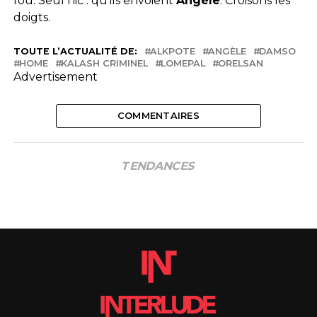
fou. Seul hic : qu’ils envoient
Angèle
. Croisons les
doigts.
TOUTE L’ACTUALITÉ DE:
ALKPOTE
ANGÈLE
DAMSO
HOME
KALASH CRIMINEL
LOMEPAL
ORELSAN
Advertisement
COMMENTAIRES
TENDANCES