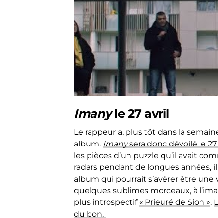
Imany
le 27 avril
Le rappeur a, plus tôt dans la semain
album.
Imany
sera donc dévoilé le 27 
les pièces d’un puzzle qu’il avait co
radars pendant de longues années, i
album qui pourrait s’avérer être une vé
quelques sublimes morceaux, à l’im
plus introspectif
« Prieuré de Sion »
.
L
du bon.