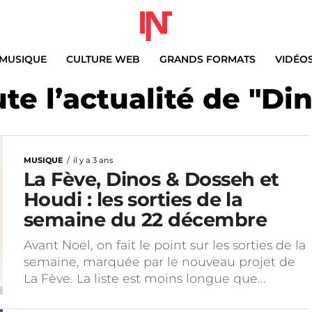
MUSIQUE
CULTURE WEB
GRANDS FORMATS
VIDÉO
te l’actualité de "Di
MUSIQUE
il y a 3 ans
La Fève, Dinos & Dosseh et
Houdi : les sorties de la
semaine du 22 décembre
Avant Noël, on fait le point sur les sorties de la
semaine, marquée par le nouveau projet de
La Fève. La liste est moins longue que...