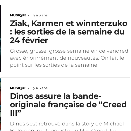
MUSIQUE
il y a 3 ans
Ziak, Karmen et winnterzuko
: les sorties de la semaine du
24 février
Grosse, grosse, grosse semaine en ce vendredi
avec énormément de nouveautés. On fait le
point sur les sorties de la semaine.
MUSIQUE
il y a 3 ans
Dinos assure la bande-
originale française de “Creed
III”
Dinos s’est retrouvé dans la story de Michael
B. Jordan, protagoniste du film Creed. Le