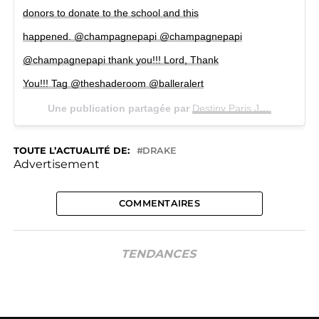
donors to donate to the school and this
happened. @champagnepapi @champagnepapi
@champagnepapi thank you!!! Lord, Thank
You!!! Tag @theshaderoom @balleralert
Une publication partagée par
Destiny Paris James
(@_des
TOUTE L’ACTUALITÉ DE:
DRAKE
Advertisement
COMMENTAIRES
TENDANCES