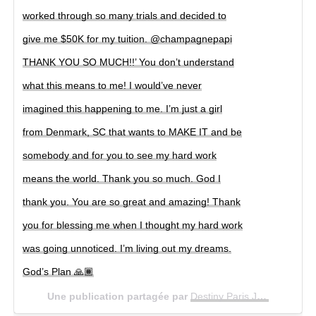
worked through so many trials and decided to
give me $50K for my tuition. @champagnepapi
THANK YOU SO MUCH!!’ You don’t understand
what this means to me! I would’ve never
imagined this happening to me. I’m just a girl
from Denmark, SC that wants to MAKE IT and be
somebody and for you to see my hard work
means the world. Thank you so much. God I
thank you. You are so great and amazing! Thank
you for blessing me when I thought my hard work
was going unnoticed. I’m living out my dreams.
God’s Plan 🙏🏾
Une publication partagée par
Destiny Paris James
(@_des