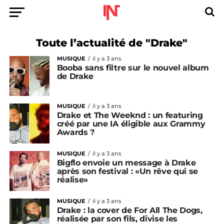
Toute l’actualité de "Drake"
MUSIQUE
il y a 3 ans
Booba sans filtre sur le nouvel album
de Drake
MUSIQUE
il y a 3 ans
Drake et The Weeknd : un featuring
créé par une IA éligible aux Grammy
Awards ?
MUSIQUE
il y a 3 ans
Bigflo envoie un message à Drake
après son festival : «Un rêve qui se
réalise»
MUSIQUE
il y a 3 ans
Drake : la cover de For All The Dogs,
réalisée par son fils, divise les