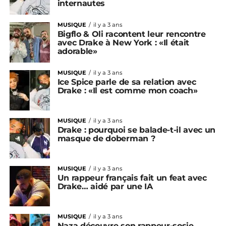
internautes
MUSIQUE
il y a 3 ans
Bigflo & Oli racontent leur rencontre
avec Drake à New York : «Il était
adorable»
MUSIQUE
il y a 3 ans
Ice Spice parle de sa relation avec
Drake : «Il est comme mon coach»
MUSIQUE
il y a 3 ans
Drake : pourquoi se balade-t-il avec un
masque de doberman ?
MUSIQUE
il y a 3 ans
Un rappeur français fait un feat avec
Drake… aidé par une IA
MUSIQUE
il y a 3 ans
Naza découvre son rappeur-sosie