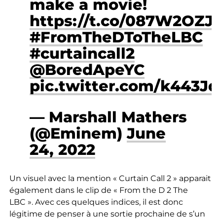
make a movie!
https://t.co/087W2OZJ
#FromTheDToTheLBC
#curtaincall2
@BoredApeYC
pic.twitter.com/k443J
— Marshall Mathers
(@Eminem)
June
24, 2022
Un visuel avec la mention « Curtain Call 2 » apparait
également dans le clip de « From the D 2 The
LBC ». Avec ces quelques indices, il est donc
légitime de penser à une sortie prochaine de s’un