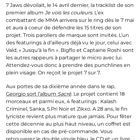
7 Jaws dévoilait, le 14 avril dernier, la tracklist de son
premier album
Je vois les couleurs
. L’ex
combattant de MMA arrivera sur le ring dès le 7 mai
et aura à coeur de défendre les 15 titres de son
projet. Trois paroliers de marque sont invités. L’un
des featurings à d’ailleurs déjà vu le jour, celui avec
Vald, « Jusqu’à la fin »
.
Bigflo et Captaine Roshi sont
les autres rappeurs à partager le micro avec lui.
Attendez-vous donc à prendre des punchlines en
plein visage. On reçoit le projet 7 sur 7.
Aux portes de sa dixième année dans le rap,
Georgio sort l’album
Sacré
.
Le projet contient 18
morceaux et parmi eux, 4 featurings : Kalash
Criminel, Sanka, S.Pri Noir et Zikxo. A 28 ans, le fin
lyriciste revient plus mature que jamais. Pour fêter
cette décennie au plus haut niveau, un coffret est
disponible en cas de pré-commande. Vous
retrouverez le double vinyle bleu, le CD et un livre