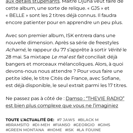
aux détails stupéfiants
. Maitre Djuna veut faire de
cette album, une sorte de relique. « GJS » et
« BELLE » sont les 2 titres déjà connus. Il faudra
encore patienter pour en apprendre un peu plus.
Avec son premier album, ISK entrera dans une
nouvelle dimension. Après sa série de freestyles
Acharné,
le rappeur du 77 s’apprête à sortir
Vérité
le
28 mai. Sa mixtape
Le mal est fait
conciliait déjà
bangers et morceaux mélancoliques. Alors, à quoi
devons-nous nous attendre ? Pour vous faire une
petite idée, le titre Cités de France, avec Sofiane,
est déjà disponible, le seul extrait parmi les 17 titres.
Ne passez pas à côté de :
Damso : “THEVIE RADIO”
est bien plus complexe que vous ne l’imaginiez
TOUTE L’ACTUALITÉ DE:
7 JAWS
BLACK M
BRAMSITO
DI-MEH
FIANSO
GEORGIO
GIMS
GREEN MONTANA
HOME
ISK
LA FOUINE