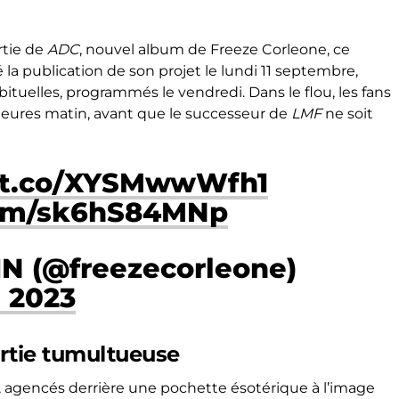
ortie de
ADC
, nouvel album de Freeze Corleone, ce
 la publication de son projet le lundi 11 septembre,
ituelles, programmés le vendredi. Dans le flou, les fans
heures matin, avant que le successeur de
LMF
ne soit
//t.co/XYSMwwWfh1
com/sk6hS84MNp
IN (@freezecorleone)
 2023
ortie tumultueuse
, agencés derrière une pochette ésotérique à l’image