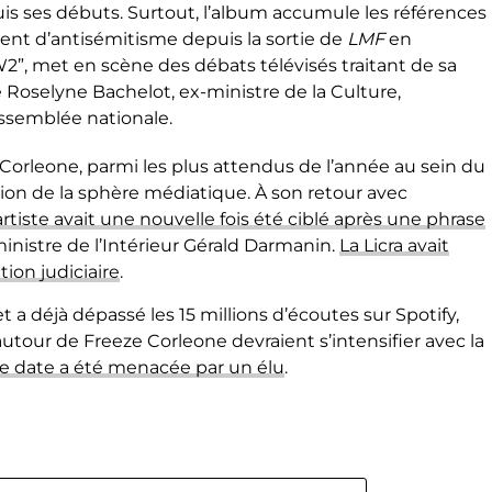
uis ses débuts. Surtout, l’album accumule les références
sent d’antisémitisme depuis la sortie de
LMF
en
2”, met en scène des débats télévisés traitant de sa
 Roselyne Bachelot, ex-ministre de la Culture,
Assemblée nationale.
Corleone, parmi les plus attendus de l’année au sein du
tention de la sphère médiatique. À son retour avec
’artiste avait une nouvelle fois été ciblé après une phrase
inistre de l’Intérieur Gérald Darmanin.
La Licra avait
ion judiciaire
.
t a déjà dépassé les 15 millions d’écoutes sur Spotify,
utour de Freeze Corleone devraient s’intensifier avec la
ne date a été menacée par un élu
.