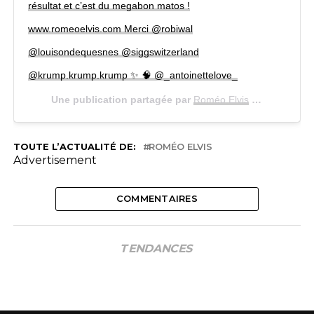
résultat et c’est du megabon matos !
www.romeoelvis.com Merci @robiwal
@louisondequesnes @siggswitzerland
@krump.krump.krump ✨ 🧠 @_antoinettelove_
Une publication partagée par
Roméo Elvis
(@elvis.romeo) le
TOUTE L’ACTUALITÉ DE:
ROMÉO ELVIS
Advertisement
COMMENTAIRES
TENDANCES