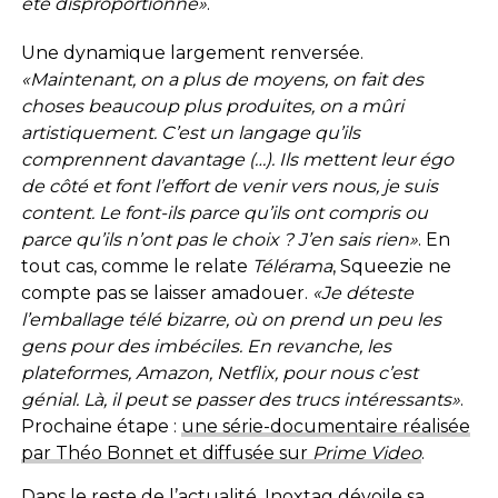
été disproportionné»
.
Une dynamique largement renversée.
«Maintenant, on a plus de moyens, on fait des
choses beaucoup plus produites, on a mûri
artistiquement. C’est un langage qu’ils
comprennent davantage (…). Ils mettent leur égo
de côté et font l’effort de venir vers nous, je suis
content. Le font-ils parce qu’ils ont compris ou
parce qu’ils n’ont pas le choix ? J’en sais rien»
. En
tout cas, comme le relate
Télérama
, Squeezie ne
compte pas se laisser amadouer.
«Je déteste
l’emballage télé bizarre, où on prend un peu les
gens pour des imbéciles. En revanche, les
plateformes, Amazon, Netflix, pour nous c’est
génial. Là, il peut se passer des trucs intéressants»
.
Prochaine étape :
une série-documentaire réalisée
par Théo Bonnet et diffusée sur
Prime Video
.
Dans le reste de l’actualité,
Inoxtag dévoile sa