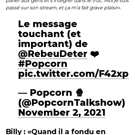
parler aux gens et s’intégrer dans le truc. Moi je suis
passé sur son stream, et ça m’a fait grave plaisir»
.
Le message
touchant (et
important) de
@RebeuDeter
❤️
#Popcorn
pic.twitter.com/F42xp
— Popcorn 🍿
(@PopcornTalkshow)
November 2, 2021
Billy : «Quand il a fondu en