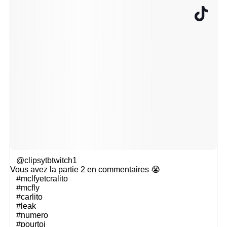
@clipsytbtwitch1
Vous avez la partie 2 en commentaires 😭
#mclfyetcralito
#mcfly
#carlito
#leak
#numero
#pourtoi