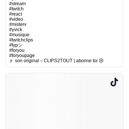
#stream
#twitch
#react
#video
#misterv
#yvick
#musique
#twitchclips
#fypシ
#foryou
#foryoupage
♬ son original – CLIPS2TOUT | abonne toi 😢