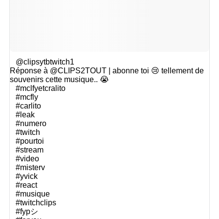
@clipsytbtwitch1
Réponse à @CLIPS2TOUT | abonne toi 😢 tellement de
souvenirs cette musique.. 😭
#mclfyetcralito
#mcfly
#carlito
#leak
#numero
#twitch
#pourtoi
#stream
#video
#misterv
#yvick
#react
#musique
#twitchclips
#fypシ