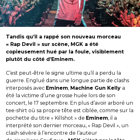
Tandis qu’il a rappé son nouveau morceau
« Rap Devil » sur scène, MGK a été
copieusement hué par la foule, visiblement
plutôt du côté d’Eminem.
C’est peut-être le signe ultime qu’il a perdu la
guerre. Englué dans une longue partie de clashs
interposés avec
Eminem
,
Machine Gun Kelly
a
été la victime d’une grosse huée lors de son
concert, le 17 septembre. En plus d’avoir arboré un
tee-shirt où sa propre tête est ciblée, comme sur la
pochette du titre « Killshot » de
Eminem
, il a
interprété son dernier morceau, « Rap Devil », un
clash sévère à l’encontre de l’auteur