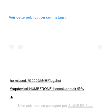
Voir cette publication sur Instagram
he missed. 🎯🙅🏼‍♂️😂🖕🏽#legshot
#rapdevilstillNUMBERONE #letstalkaboutit 😈🔪
🐐
Une publication partagée par
BINGE EP 9.21.18
(@mach