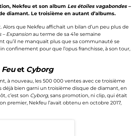
tation, Nekfeu et son album
Les étoiles vagabondes –
 de diamant. Le troisième en autant d’albums.
. Alors que Nekfeu affichait un bilan d’un peu plus de
s – Expansion
au terme de sa 41e semaine
ment qu’il ne manquait plus que sa communauté se
ein confinement pour que l’opus franchisse, à son tour,
e
Feu
et
Cyborg
sant, à nouveau, les 500 000 ventes avec ce troisième
ès déjà bien garni un troisième disque de diamant, en
ôt, c’est son
Cyborg
, sans promotion, ni clip, qui était
on premier, Nekfeu l’avait obtenu en octobre 2017,