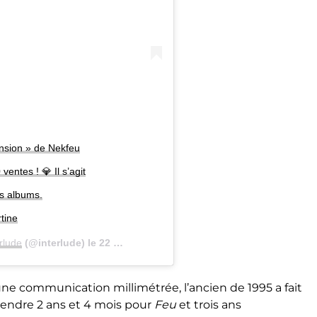
nsion » de Nekfeu
entes ! 💎 Il s’agit
is albums.
tine
rlude
(@interlude) le
22 Mars 2020 à 11 :00 PDT
ne communication millimétrée, l’ancien de 1995 a fait
attendre 2 ans et 4 mois pour
Feu
et trois ans