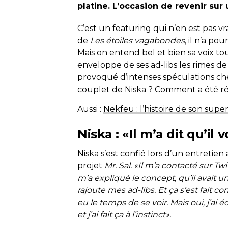
platine. L’occasion de revenir sur 
C’est un featuring qui n’en est pas vr
de
Les étoiles vagabondes
, il n’a p
Mais on entend bel et bien sa voix tou
enveloppe de ses ad-libs les rimes de 
provoqué d’intenses spéculations che
couplet de Niska ? Comment a été réa
Aussi :
Nekfeu : l’histoire de son su
Niska : «Il m’a dit qu’il
Niska s’est confié lors d’un entretien
projet
Mr. Sal. «Il m’a contacté sur Twi
m’a expliqué le concept, qu’il avait u
rajoute mes ad-libs. Et ça s’est fait c
eu le temps de se voir. Mais oui, j’ai é
et j’ai fait ça à l’instinct».