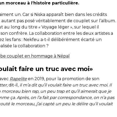
un morceau à l’histoire particulière.
aiment un. Car si Niska apparaît bien dans les crédits
our autant pas posé véritablement de couplet sur l’album.
t au long du titre « Voyage léger », sur lequel il
son confrère. La collaboration entre les deux artistes a
z les fans : Nekfeu a-t-il délibérément écarté un
lisée la collaboration ?
perbe couplet en hommage à Népal
 voulait faire un truc avec moi»
 avec
Rapelite
en 2019, pour la promotion de son
tter,
dit-il,
il m’a dit qu’il voulait faire un truc avec moi. Il
n morceau bien rap, un peu trap et qu’il aimerait que je
omme ça. Après, on l’a fait par correspondance, on n’a pas
couté le morceau, j’ai capté un peu le délire qu’il voulait