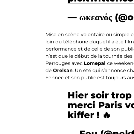
— ωκεανός (@
Mise en scène volontaire ou simple co
loin du téléphone duquel il a été filmé
performance et de celle de son public
n’est que le début de la tournée des 
Perrouges avec
Lomepal
ce weekend
de
Orelsan
. Un été qui s’annonce cha
Fennec et son public est toujours aus
Hier soir tro
merci Paris v
kiffer ! 🔥
— Feu (@nek