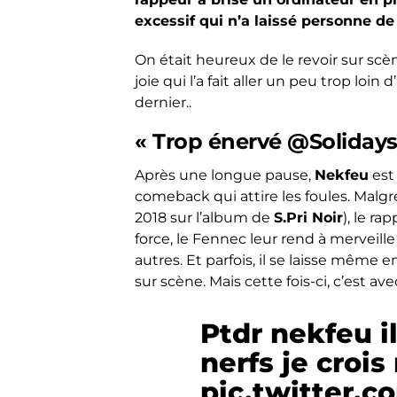
excessif qui n’a laissé personne d
On était heureux de le revoir sur s
joie qui l’a fait aller un peu trop lo
dernier..
« Trop énervé @Solidays
Après une longue pause,
Nekfeu
est 
comeback qui attire les foules. Malgr
2018 sur l’album de
S.Pri Noir
), le r
force, le Fennec leur rend à merveill
autres. Et parfois, il se laisse même 
sur scène. Mais cette fois-ci, c’est av
Ptdr nekfeu il
nerfs je crois
pic.twitter.