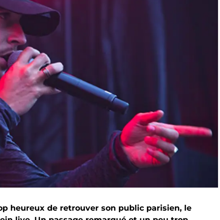
p heureux de retrouver son public parisien, le
lein live. Un passage remarqué et un peu trop