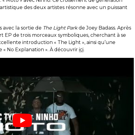
il : « Moto » avec Ninho. Ce croisement de génération
e artistique des deux artistes résonne avec un puissant
 avec la sortie de
The Light Park
de Joey Badass. Après
court EP de trois morceaux symboliques, cherchant à se
excellente introduction « The Light », ainsi qu’une
re « No Explanation ». À découvrir
ici
.