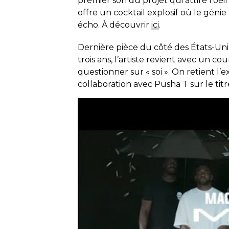
premier son du projet qui attire l’oe
offre un cocktail explosif où le géni
écho. À découvrir
ici
.
Dernière pièce du côté des États-Unis
trois ans, l’artiste revient avec un 
questionner sur « soi ». On retient l’
collaboration avec Pusha T sur le tit