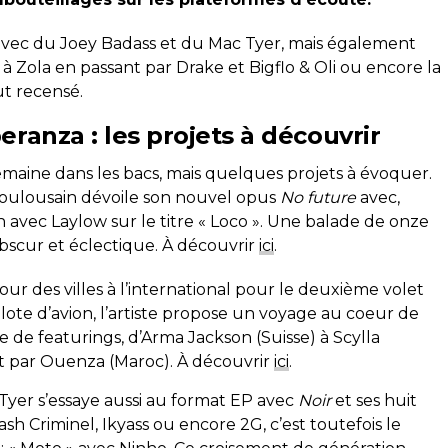
 avec du Joey Badass et du Mac Tyer, mais également
à Zola en passant par Drake et Bigflo & Oli ou encore la
ut recensé.
eranza : les projets à découvrir
emaine dans les bacs, mais quelques projets à évoquer.
Toulousain dévoile son nouvel opus
No future
avec,
avec Laylow sur le titre « Loco ». Une balade de onze
bscur et éclectique. À découvrir
ici
.
tour des villes à l’international pour le deuxième volet
ilote d’avion, l’artiste propose un voyage au coeur de
de featurings, d’Arma Jackson (Suisse) à Scylla
ant par Ouenza (Maroc). À découvrir
ici
.
Tyer s’essaye aussi au format EP avec
Noir
et ses huit
 Criminel, Ikyass ou encore 2G, c’est toutefois le