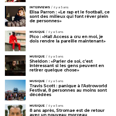
INTERVIEWS
il y a 5 ans
Elisa Parron : «Le rap et le football, ce
sont des milieux qui font rêver plein
de personnes»
MUSIQUE
il y a 5 ans
Pico : «Hall Access a cru en moi, je
dois rendre la pareille maintenant»
MUSIQUE
il y a 5 ans
Sheldon : «Parler de soi, c’est
intéressant si les gens peuvent en
retirer quelque chose»
MUSIQUE
il y a 5 ans
Travis Scott : panique à l’Astroworld
Festival, 8 personnes au moins sont
décédées
MUSIQUE
il y a 5 ans
8 ans après, Stromae est de retour
avec un nouveau morceau