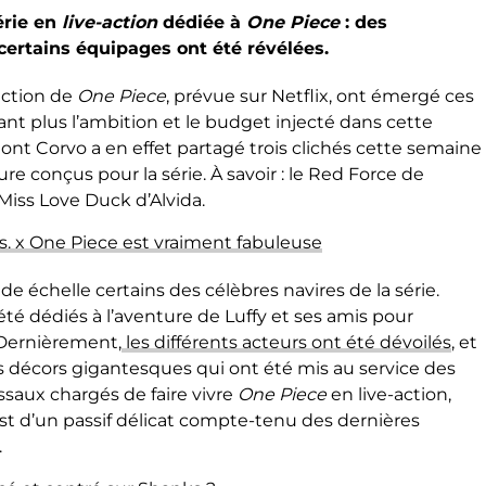
érie en
live-action
dédiée à
One Piece
: des
ertains équipages ont été révélées.
action de
One Piece
, prévue sur Netflix, ont émergé ces
nt plus l’ambition et le budget injecté dans cette
t Corvo a en effet partagé trois clichés cette semaine
re conçus pour la série. À savoir : le Red Force de
 Miss Love Duck d’Alvida.
s. x One Piece est vraiment fabuleuse
de échelle certains des célèbres navires de la série.
été dédiés à l’aventure de Luffy et ses amis pour
 Dernièrement,
les différents acteurs ont été dévoilés
, et
 décors gigantesques qui ont été mis au service des
ssaux chargés de faire vivre
One Piece
en live-action,
est d’un passif délicat compte-tenu des dernières
.