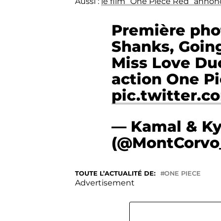
Aussi :
le film “One Piece Red” annon
Première pho
Shanks, Going
Miss Love Duc
action One Pi
pic.twitter.
— Kamal & Ky
(@MontCorvo
TOUTE L’ACTUALITÉ DE:
ONE PIECE
Advertisement