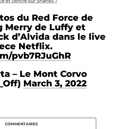
cé et centré sur Shanks ?
tos du Red Force de
 Merry de Luffy et
k d’Alvida dans le live
ece Netflix.
com/pvb7RJuGhR
ta – Le Mont Corvo
_Off)
March 3, 2022
COMMENTAIRES