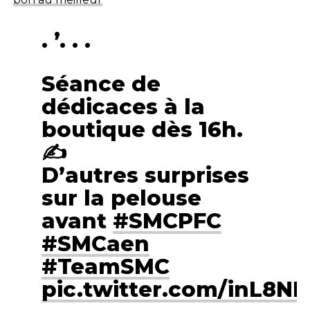
. ’. . .
Séance de
dédicaces à la
boutique dès 16h.
✍️
D’autres surprises
sur la pelouse
avant
#SMCPFC
#SMCaen
#TeamSMC
pic.twitter.com/inL8NE