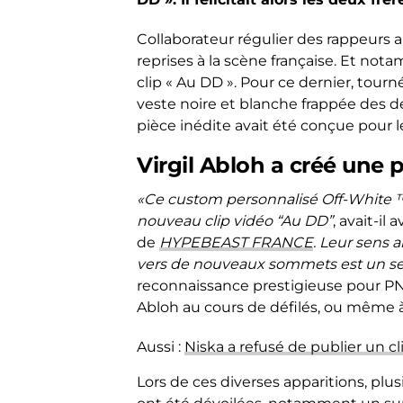
Collaborateur régulier des rappeurs am
reprises à la scène française. Et nota
clip « Au DD ». Pour ce dernier, tourn
veste noire et blanche frappée des d
pièce inédite avait été conçue pour le
Virgil Abloh a créé une 
«Ce custom personnalisé Off-White ™ 
nouveau clip vidéo “Au DD”
, avait-il
de
HYPEBEAST FRANCE
.
Leur sens ar
vers de nouveaux sommets est un se
reconnaissance prestigieuse pour PNL 
Abloh au cours de défilés, ou même à
Aussi :
Niska a refusé de publier un cl
Lors de ces diverses apparitions, plu