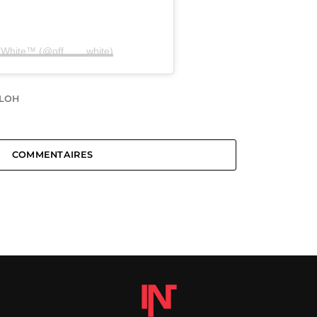
f-White™ (@off____white)
BLOH
COMMENTAIRES