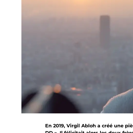
En 2019, Virgil Abloh a créé une pi
DD ». Il félicitait alors les deux frè