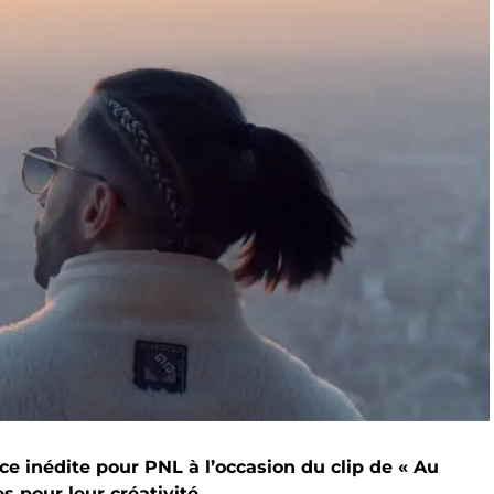
èce inédite pour PNL à l’occasion du clip de « Au
res pour leur créativité.