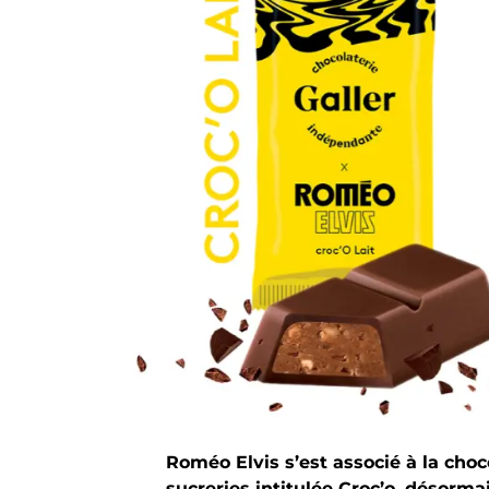
Roméo Elvis s’est associé à la cho
sucreries intitulée Croc’o, désorma