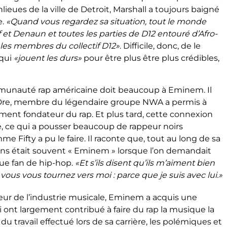
ieues de la ville de Detroit, Marshall a toujours baigné
e.
«Quand vous regardez sa situation, tout le monde
f et Denaun et toutes les parties de D12 entouré d’Afro-
es membres du collectif D12»
. Difficile, donc, de le
 qui
«jouent les durs»
pour être plus être plus crédibles,
mmunauté rap américaine doit beaucoup à Eminem. Il
 Dre, membre du légendaire groupe NWA a permis à
ent fondateur du rap. Et plus tard, cette connexion
, ce qui a pousser beaucoup de rappeur noirs
e Fifty a pu le faire. Il raconte que, tout au long de sa
 gens était souvent « Eminem » lorsque l’on demandait
que fan de hip-hop.
«Et s’ils disent qu’ils m’aiment bien
us vous tournez vers moi : parce que je suis avec lui.»
eur de l’industrie musicale, Eminem a acquis une
i ont largement contribué à faire du rap la musique la
u travail effectué lors de sa carrière, les polémiques et