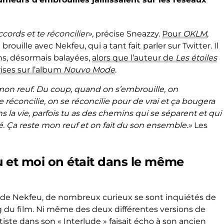
cords et te réconcilier»,
précise Sneazzy.
Pour
OKLM
,
brouille avec Nekfeu, qui a tant fait parler sur Twitter. Il
ons, désormais balayées,
alors que l’auteur de
Les étoiles
ises sur l’album
Nouvo Mode
.
 mon reuf. Du coup, quand on s’embrouille, on
 réconcilie, on se réconcilie pour de vrai et ça bougera
s la vie, parfois tu as des chemins qui se séparent et qui
ssé. Ça reste mon reuf et on fait du son ensemble.»
Les
u et moi on était dans le même
de Nekfeu, de nombreux curieux se sont inquiétés de
ng du film. Ni même des deux différentes versions de
rtiste dans son « Interlude » faisait écho à son ancien