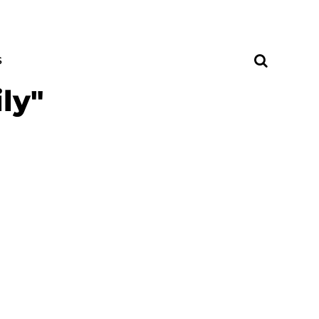
S
ly"