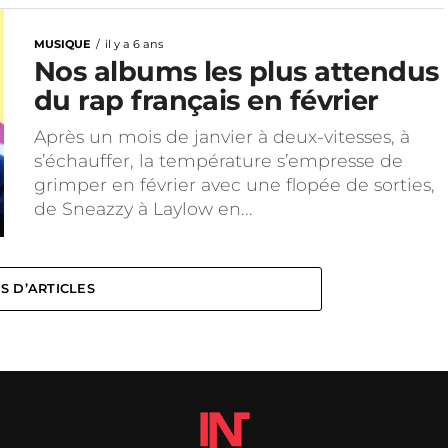
MUSIQUE
il y a 6 ans
Nos albums les plus attendus
du rap français en février
Après un mois de janvier à deux-vitesses, à
s’échauffer, la température s’empresse de
grimper en février avec une flopée de sorties,
de Sneazzy à Laylow en...
S D’ARTICLES