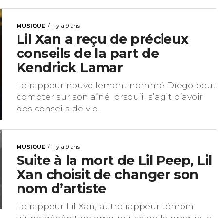
MUSIQUE
il y a 9 ans
Lil Xan a reçu de précieux
conseils de la part de
Kendrick Lamar
Le rappeur nouvellement nommé Diego peut
compter sur son aîné lorsqu’il s’agit d’avoir
des conseils de vie.
MUSIQUE
il y a 9 ans
Suite à la mort de Lil Peep, Lil
Xan choisit de changer son
nom d’artiste
Le rappeur Lil Xan, autre rappeur témoin
d’une génération amoureuse de la drogue, a