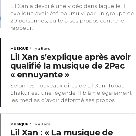
Lil Xan a dévoilé une vidéo dans laquelle il
explique avoir été poursuivi par un groupe de
20 personnes, suite à ses propos contre le
rappeur...
MUSIQUE
il y a 8 ans
Lil Xan s’explique après avoir
qualifié la musique de 2Pac
« ennuyante »
Selon les nouveaux dires de Lil Xan, Tupac
Shakur est une légende. Il blâme également
les médias d’avoir déformé ses propos.
MUSIQUE
il y a 8 ans
Lil Xan : « La musique de