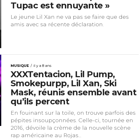
Tupac est ennuyante »
Le jeune Lil Xan ne va pas se faire que des
amis avec sa récente déclaration.
MUSIQUE
il y a 8 ans
XXXTentacion, Lil Pump,
Smokepurpp, Lil Xan, Ski
Mask, réunis ensemble avant
qu’ils percent
En fouinant sur la toile, on trouve parfois des
pépites insoupçonnées. Celle-ci, tournée en
2016, dévoile la crème de la nouvelle scène
rap américaine au Rojas...