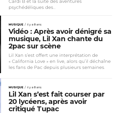
Cardi B et la suite des aventures
psychédéliques des...
MUSIQUE
il y a 8 ans
Vidéo : Après avoir dénigré sa
musique, Lil Xan chante du
2pac sur scène
Lil Xan s’est offert une interprétation de
« California Love » en live, alors qu’il déchaîne
les fans de Pac depuis plusieurs semaines.
MUSIQUE
il y a 8 ans
Lil Xan s’est fait courser par
20 lycéens, après avoir
critiqué Tupac