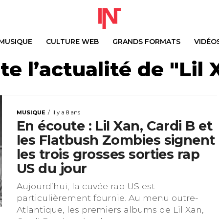
MUSIQUE
CULTURE WEB
GRANDS FORMATS
VIDÉO
te l’actualité de "Lil 
MUSIQUE
il y a 8 ans
En écoute : Lil Xan, Cardi B et
les Flatbush Zombies signent
les trois grosses sorties rap
US du jour
Aujourd’hui, la cuvée rap US est
particulièrement fournie. Au menu outre-
Atlantique, les premiers albums de Lil Xan,