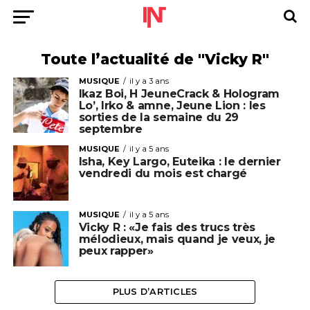
Toute l’actualité de "Vicky R"
MUSIQUE
il y a 3 ans
Ikaz Boi, H JeuneCrack & Hologram
Lo’, Irko & amne, Jeune Lion : les
sorties de la semaine du 29
septembre
MUSIQUE
il y a 5 ans
Isha, Key Largo, Euteika : le dernier
vendredi du mois est chargé
MUSIQUE
il y a 5 ans
Vicky R : «Je fais des trucs très
mélodieux, mais quand je veux, je
peux rapper»
PLUS D’ARTICLES