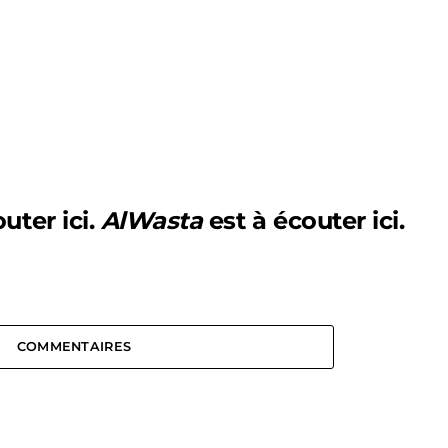
outer
ici
.
AlWasta
est à écouter
ici
.
COMMENTAIRES