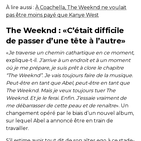
À lire aussi :
À Coachella, The Weeknd ne voulait
pas être moins payé que Kanye West
The Weeknd
: «C’était difficile
de passer d’une tête à l’autre»
«
Je traverse un chemin cathartique en ce moment
,
explique-t-il.
J’arrive à un endroit et à un moment
où je me prépare, je suis prêt à clore le chapitre
“The Weeknd”. Je vais toujours faire de la musique.
Peut-être en tant que Abel, peut-être en tant que
The Weeknd. Mais je veux toujours tuer The
Weeknd. Et je le ferai. Enfin. J’essaie vraiment de
me débarrasser de cette peau et de renaître
». Un
changement opéré par le biais d’un nouvel album,
sur lequel Abel a annoncé être en train de
travailler.
S’il estime avoir tout dit de son alter ego à ce stade-