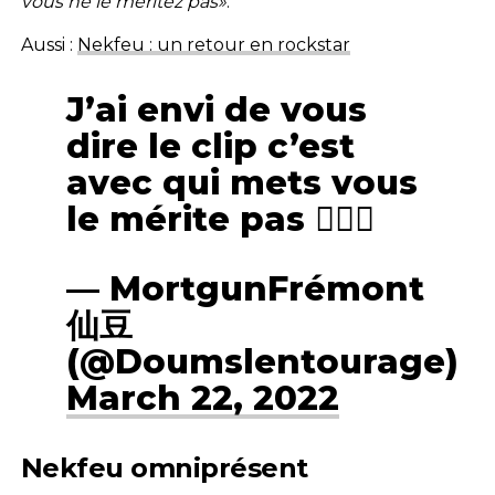
vous ne le méritez pas»
.
Aussi :
Nekfeu : un retour en rockstar
J’ai envi de vous
dire le clip c’est
avec qui mets vous
le mérite pas 🤷🏾‍♂️
— MortgunFrémont
仙豆
(@Doumslentourage)
March 22, 2022
Nekfeu omniprésent