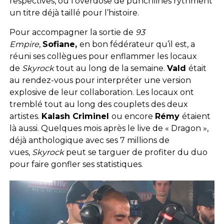
respectives, où l’overdose de punchlines rythment
un titre déjà taillé pour l’histoire.
Pour accompagner la sortie de
93
Empire
,
Sofiane,
en bon fédérateur qu’il est, a
réuni ses collègues pour enflammer les locaux
de
Skyrock
tout au long de la semaine.
Vald
était
au rendez-vous pour interpréter une version
explosive de leur collaboration. Les locaux ont
tremblé tout au long des couplets des deux
artistes.
Kalash Criminel
ou encore
Rémy
étaient
là aussi. Quelques mois après le live de « Dragon »,
déjà anthologique avec ses 7 millions de
vues,
Skyrock
peut se targuer de profiter du duo
pour faire gonfler ses statistiques.